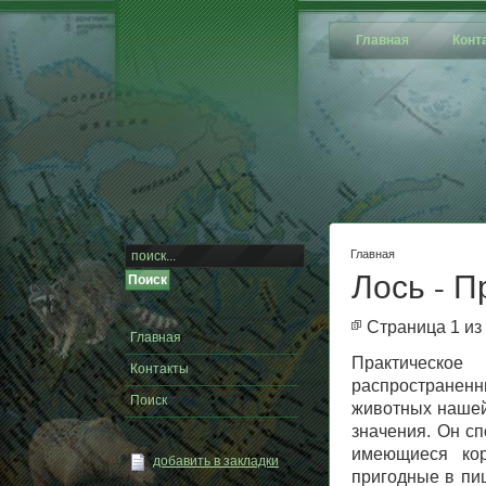
Главная
Конт
Главная
Лось - П
Страница 1 из
Главная
Практическо
Контакты
распространенн
Поиск
животных нашей
значения. Он сп
имеющиеся кор
добавить в закладки
пригодные в пи