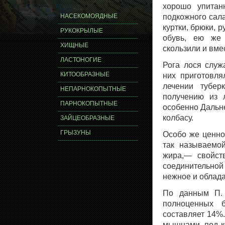
xорошо упитан
НАСЕКОМОЯДНЫЕ
подкожного сал
куртки, брюки, 
РУКОКРЫЛЫЕ
обувь, ею же
ХИЩНЫЕ
скользили и вме
ЛАСТОНОГИЕ
Рога лося служ
КИТООБРАЗНЫЕ
них приготовля
лечении тубер
НЕПАРНОКОПЫТНЫЕ
получению из 
ПАРНОКОПЫТНЫЕ
особенно Дальне
колбасу.
ЗАЙЦЕОБРАЗНЫЕ
ГРЫЗУНЫ
Особо же ценно
так называемо
жира,— свойств
соединительной
нежное и облад
По данным П. 
полноценных б
составляет 14%
мышцами, под ко