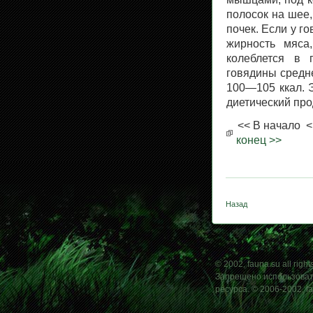
полосок на шее,
почек. Если у г
жирность мяса
колеблется в 
говядины средне
100—105 ккал. Э
диетический про
<< В начало
<
конец >>
Назад
© 2002, fauna.su all right
Запрещено использовать
ресурса. © 2006-2002, f