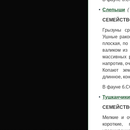
Слепыши
(
СЕМЕЙСТВ
Грызуны ср
Ушные раков
плоская, по
валиком из 
массивных р
напротив, оч
Копают зем
длинное, ко
В фауне б.С
Тушканчики
СЕМЕЙСТВ
Мелкие и о
короткие,