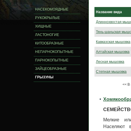
НАСЕКОМОЯДНЫЕ
Название вида
РУКОКРЫЛЫЕ
Длиннохвостая мыш
ХИЩНЫЕ
Тянь-шаньская мышо
ЛАСТОНОГИЕ
Кавказская мышовка
КИТООБРАЗНЫЕ
НЕПАРНОКОПЫТНЫЕ
Алтайская мышовка
ПАРНОКОПЫТНЫЕ
Лесная мышовка
ЗАЙЦЕОБРАЗНЫЕ
Степная мышовка
ГРЫЗУНЫ
<< В
Хомякообр
СЕМЕЙСТВ
Мелкие ил
Населяют 