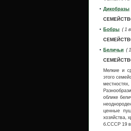
Дикобразы
СЕМЕЙСТВ
Бобры
( 1 
СЕМЕЙСТВ
Беличьи
( 
СЕМЕЙСТВО
Мелкие и с
этого семей
местностя
Разнообраз
облике бели
неоднороден
ценные пуш
хозяйства, 
б.СССР 19 в