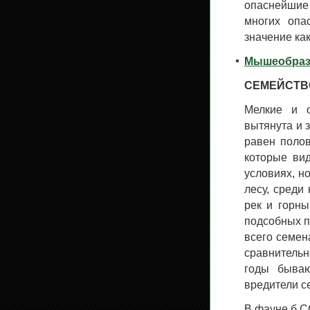
опаснейшие 
многих опа
значение ка
Мышеобра
СЕМЕЙСТВ
Мелкие и о
вытянута и 
равен полов
которые ви
условиях, н
лесу, среди
рек и горны
подсобных п
всего семен
сравнительн
годы бываю
вредители с
В фауне б.С