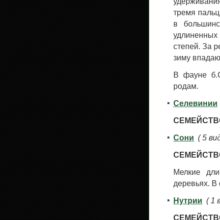
удерживания
тремя пальц
в большинс
удлиненных 
степей. За 
зиму впадают
В фауне б.
родам.
Селевинии
СЕМЕЙСТВО
Сони
( 5 ви
СЕМЕЙСТВО
Мелкие дли
деревьях. В
Нутрии
( 1 
СЕМЕЙСТВО