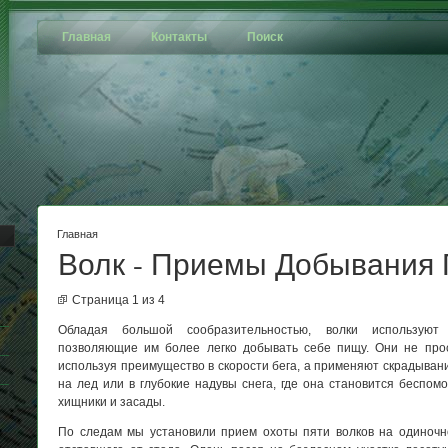
Главная
Контакты
Поиск
Главная
Волк - Приемы Добывания
Страница 1 из 4
Обладая большой сообразительностью, волки используют
позволяющие им более легко добывать себе пищу. Они не прос
используя преимущество в скорости бега, а применяют скрадыван
на лед или в глубокие надувы снега, где она становится беспо
хищники и засады.
По следам мы установили прием охоты пяти волков на одиночн