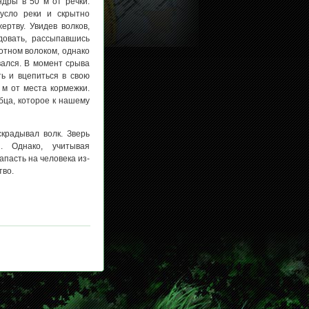
ндры в 50 м от речки.
усло реки и скрытно
ертву. Увидев волков,
довать, рассыпавшись
вотном волоком, однако
ался. В момент срыва
ть и вцепиться в свою
 м от места кормежки.
бца, которое к нашему
крадывал волк. Зверь
. Однако, учитывая
апасть на человека из-
тво.