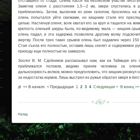
отставшего от стада. Олень пасся на безлесном участке лесоту
Заметив оленя с расстояния 1,5—2 км, звери спустились в р
приблизились. Затем, выскочив из реки галопом, бросились на ж
олень попытался уйти скачками, но хищники стали его пресле
цепью. Настигнув оленя, волк хватал его за круп и тащился на жи
крепость оленьей шкуры была, по-видимому, мала — хищник срыв
олень падал, и эта задержка позволяла другому волку подскочи
жертву. После трех таких срывов олень был задавлен через 150
Стая съела его полностью, оставив лишь скелет и содержимое ру
приходу еще полностью не замерзло.
Зоолог В. М. Сдобников рассказывал нам, как на Таймыре его с
приближался ползком, видимо приняв человека за оленя
дальнозоркость волков, можно предположить, что хищник рискнул н
за недостатка кормов. Лишь выстрел из ружья обратил зверя в бегс
<< В начало
< Предыдущая
1
2
3
4
Следующая >
В конец >>
Назад