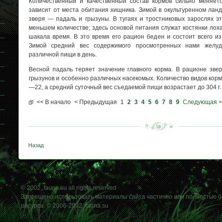
Количественный и качественный состав кормов сильно меняет
зависит от места обитания хищника. Зимой в окультуренном лан
зверя — падаль и грызуны. В тугаях и тростниковых зарослях э
меньшем количестве; здесь основой питания служат костянки лох
шакала время. В это время его рацион беден и состоит всего и
Зимой средний вес содержимого просмотренных нами желуд
различной пищи в день.
Весной падаль теряет значение главного корма. В рационе зве
грызунов и особенно различных насекомых. Количество видов корм
—22, а средний суточный вес съедаемой пищи возрастает до 304 г.
<< В начало
< Предыдущая
1
2
3
4
5
6
7
8
9
Следующая >
Назад
© 2002, fauna.su all rights reserved
Запрещено использовать материалы сайта частично или полностью б
ресурса. © 2006-2002, fauna.su