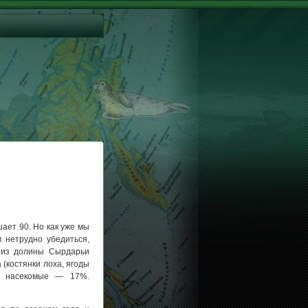
ает 90. Но как уже мы
 нетрудно убедиться,
в из долины Сырдарьи
(костянки лоха, ягоды
и насекомые — 17%.