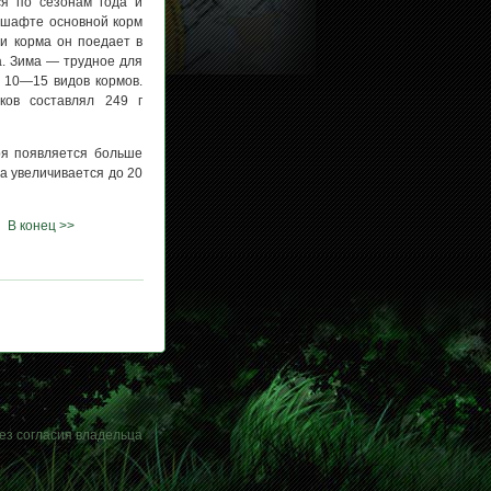
ся по сезонам года и
дшафте основной корм
ти корма он поедает в
а. Зима — трудное для
з 10—15 видов кормов.
ков составлял 249 г
ря появляется больше
а увеличивается до 20
В конец >>
ез согласия владельца