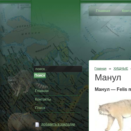
Главная
Конт
Главная
ХИЩНЫЕ
Манул
Манул — Felis m
Главная
Контакты
Поиск
добавить в закладки