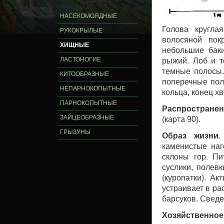
НАСЕКОМОЯДНЫЕ
Голова кругла
РУКОКРЫЛЫЕ
волосяной пок
ХИЩНЫЕ
небольшие баки
ЛАСТОНОГИЕ
рыжий. Лоб и т
темные полосы.
КИТООБРАЗНЫЕ
поперечные пол
НЕПАРНОКОПЫТНЫЕ
кольца, конец х
ПАРНОКОПЫТНЫЕ
Распространен
ЗАЙЦЕОБРАЗНЫЕ
(карта 90).
ГРЫЗУНЫ
Образ жизни
.
каменистые наг
склоны гор. Пи
суслики, полевк
(куропатки). А
устраивает в ра
барсуков. Сведе
Хозяйственное