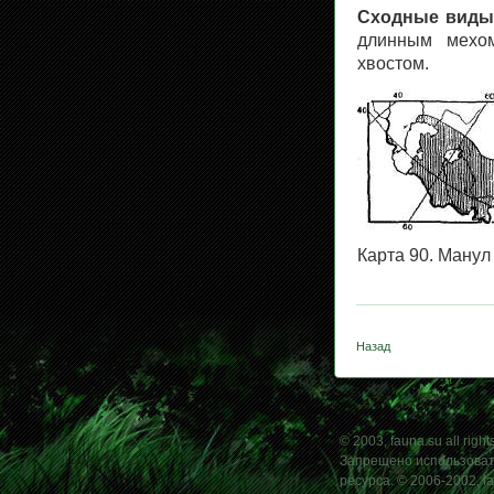
Сходные виды
длинным мехо
хвостом.
Карта 90. Манул
Назад
© 2003, fauna.su all right
Запрещено использовать
ресурса. © 2006-2002, f