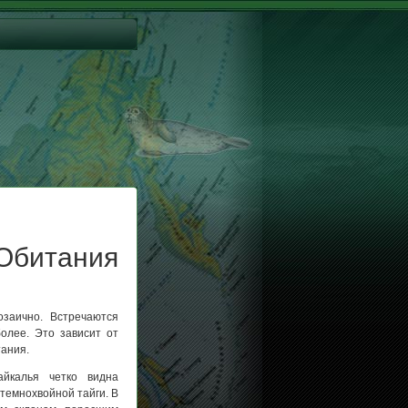
Обитания
заично. Встречаются
лее. Это зависит от
тания.
йкалья четко видна
темнохвойной тайги. В