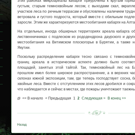
этих районах микроареалы кабарги приурочены к крутым горн
густым, старым темнохвойным лесом, с выходами скал, вкрапл
участков леса по речным террасам и обусловлены наличием труд
ветровала и густого подроста, который вместе с обильным подл
заросли. Этим же характеризуются местообитания кабарги на Алта
На отдельных, иногда обширных территориях ареала кабарга об
лиственничниках с подлеском из рододендрона даурского и други
местообитания на Витимском плоскогорье в Бурятии, а также н
Якутии.
Поскольку распределение кабарги тесно связано с темнохвой
границ ареала в историческом аспекте должно было соответ
площадей, занятых этой тайгой. Так, темнохвойный лес на Б
прошлом имел более широкое распространение, а в верхних час
склонах южной экспозиции, там, где теперь господствует сосна,
хвойные леса. Вместе с отступлением этих лесов дробился и сокр
что наблюдается и сейчас в местах, где пожары уничтожают таежн
<< В начало
< Предыдущая
1
2
Следующая >
В конец >>
Назад