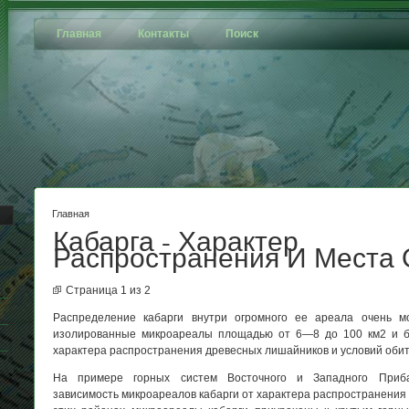
Главная
Контакты
Поиск
Главная
Кабарга - Характер
Распространения И Места 
Страница 1 из 2
Распределение кабарги внутри огромного ее ареала очень мо
изолированные микроареалы площадью от 6—8 до 100 км2 и бо
характера распространения древесных лишайников и условий оби
На примере горных систем Восточного и Западного Приба
зависимость микроареалов кабарги от характера распространения 