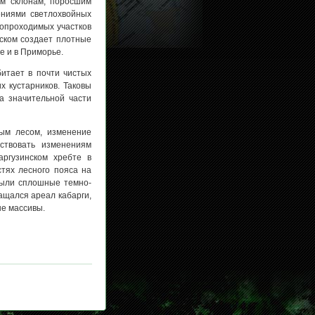
ым склонам, поросшим
ениями светлохвойных
нопроходимых участков
еском создает плотные
е и в Приморье.
итает в почти чистых
х кустарников. Таковы
а значительной части
ным лесом, изменение
ствовать изменениям
аргузинском хребте в
тях лесного пояса на
 были сплошные темно-
ащался ареал кабарги,
ые массивы.