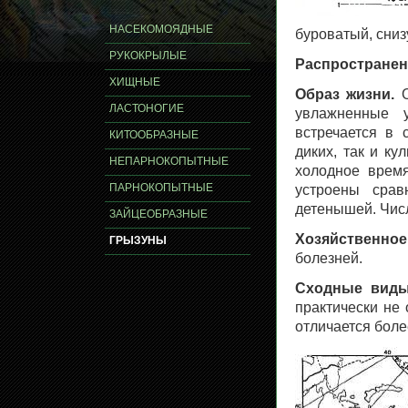
НАСЕКОМОЯДНЫЕ
буроватый, сниз
РУКОКРЫЛЫЕ
Распространен
ХИЩНЫЕ
Образ жизни.
О
ЛАСТОНОГИЕ
увлажненные у
встречается в 
КИТООБРАЗНЫЕ
диких, так и ку
НЕПАРНОКОПЫТНЫЕ
холодное врем
ПАРНОКОПЫТНЫЕ
устроены срав
детенышей. Чис
ЗАЙЦЕОБРАЗНЫЕ
Хозяйственное
ГРЫЗУНЫ
болезней.
Сходные виды
практически не
отличается бол