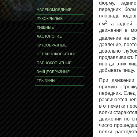
форму, задни
передних боль
НАСЕКОМОЯДНЫЕ
площадь подошв
РУКОКРЫЛЫЕ
2
см
, а задней 
ХИЩНЫЕ
движении в мо
ЛАСТОНОГИЕ
давление на сн
давление, поэто
КИТООБРАЗНЫЕ
довольно глубок
НЕПАРНОКОПЫТНЫЕ
продавливают. Г
ПАРНОКОПЫТНЫЕ
иногда этих хи
добывать пищу.
ЗАЙЦЕОБРАЗНЫЕ
При движении 
ГРЫЗУНЫ
прямую строчк
передних. След 
различается неп
в отпечатки пер
волки стараются
движении по сн
число прошедши
волки расходят