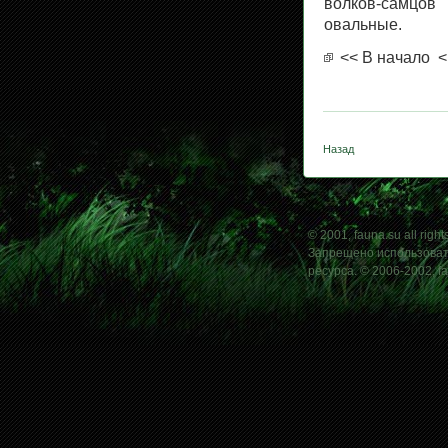
волков-самцов
овальные.
<< В начало
<
Назад
© 2001, fauna.su all right
Запрещено использовать
ресурса. © 2006-2002, f