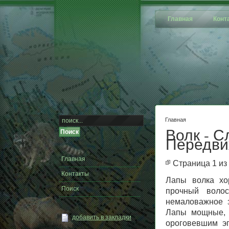
Главная
Конт
Главная
Волк - 
Передви
Главная
Страница 1 из
Контакты
Лапы волка хо
Поиск
прочный волос
немаловажное з
Лапы мощные, 
добавить в закладки
ороговевшим э