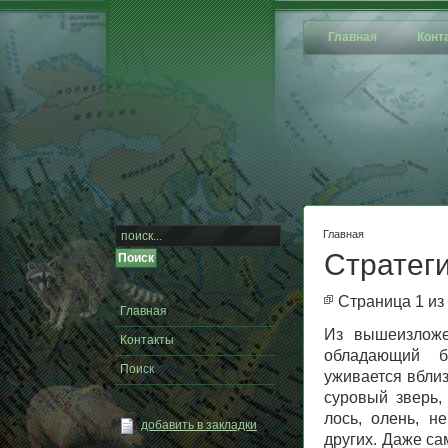
Главная
Конт
Главная
Стратег
Страница 1 из
Главная
Из вышеизложе
Контакты
обладающий б
Поиск
уживается вбли
суровый зверь,
лось, олень, н
добавить в закладки
других. Даже с