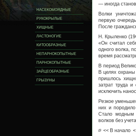
— иногда станов
НАСЕКОМОЯДНЫЕ
Волки уничтож
РУКОКРЫЛЫЕ
первую очередь
После гражданск
ХИЩНЫЕ
ЛАСТОНОГИЕ
Н. Крыленко (19
«Он считал себ
КИТООБРАЗНЫЕ
одного волка, п
НЕПАРНОКОПЫТНЫЕ
время рассматри
ПАРНОКОПЫТНЫЕ
В период Велик
ЗАЙЦЕОБРАЗНЫЕ
В целях охраны
пришлось хищн
ГРЫЗУНЫ
затрат труда и
исключить нано
Резкое уменьшен
них и породило
Стало модным 
волков без учета
<< В начало
<