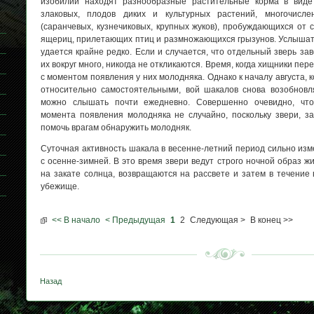
изобилии находят разнообразные растительные корма в виде
злаковых, плодов диких и культурных растений, многочисле
(саранчевых, кузнечиковых, крупных жуков), пробуждающихся от с
ящериц, прилетающих птиц и размножающихся грызунов. Услышать
удается крайне редко. Если и случается, что отдельный зверь зав
их вокруг много, никогда не откликаются. Время, когда хищники пер
с моментом появления у них молодняка. Однако к началу августа, 
относительно самостоятельными, вой шакалов снова возобновля
можно слышать почти ежедневно. Совершенно очевидно, чт
момента появления молодняка не случайно, поскольку звери, за
помочь врагам обнаружить молодняк.
Суточная активность шакала в весенне-летний период сильно из
с осенне-зимней. В это время звери ведут строго ночной образ жи
на закате солнца, возвращаются на рассвете и затем в течение 
убежище.
<< В начало
< Предыдущая
1
2
Следующая >
В конец >>
Назад