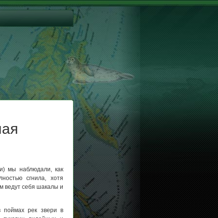
ная
и) мы наблюдали, как
ностью сгнила, хотя
м ведут себя шакалы и
в поймах рек звери в