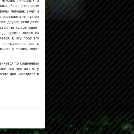
 луковиц лилейных и
нных беспозвоночных
пячки лягушек, змей и
 шакалов в это время
оет, другие, если даже
естают выть, совпадает
когда щенки становятся
ется. В эту пору его
о прекращение воя с
вывая у логова, могут
меняется по сравнению
зни: выходят на охоту
всего дня находятся в