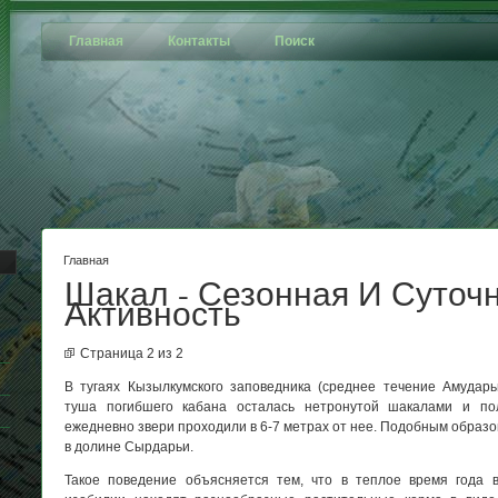
Главная
Контакты
Поиск
Главная
Шакал - Сезонная И Суточ
Активность
Страница 2 из 2
В тугаях Кызылкумского заповедника (среднее течение Амударь
туша погибшего кабана осталась нетронутой шакалами и пол
ежедневно звери проходили в 6-7 метрах от нее. Подобным образо
в долине Сырдарьи.
Такое поведение объясняется тем, что в теплое время года 