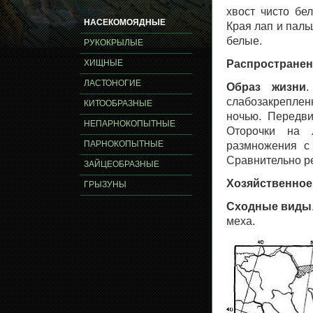
хвост чисто бе
НАСЕКОМОЯДНЫЕ
Края лап и пал
белые.
РУКОКРЫЛЫЕ
ХИЩНЫЕ
Распространен
ЛАСТОНОГИЕ
Образ жизни
.
слабозакреплен
КИТООБРАЗНЫЕ
ночью. Передви
НЕПАРНОКОПЫТНЫЕ
Оторочки на 
ПАРНОКОПЫТНЫЕ
размножения с 
Сравнительно ре
ЗАЙЦЕОБРАЗНЫЕ
Хозяйственное
ГРЫЗУНЫ
Сходные виды
меха.