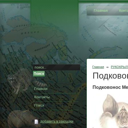
Главная
Конт
Главная
РУКОКРЫ
Подково
Подковонос Мех
Главная
Контакты
Поиск
добавить в закладки