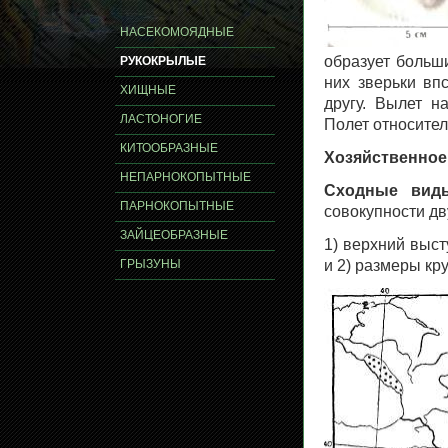
НАСЕКОМОЯДНЫЕ
образует больш
РУКОКРЫЛЫЕ
них зверьки вп
ХИЩНЫЕ
другу. Вылет н
ЛАСТОНОГИЕ
Полет относите
КИТООБРАЗНЫЕ
Хозяйственное
НЕПАРНОКОПЫТНЫЕ
Сходные вид
ПАРНОКОПЫТНЫЕ
совокупности дв
ЗАЙЦЕОБРАЗНЫЕ
1) верхний выст
ГРЫЗУНЫ
и 2) размеры кр