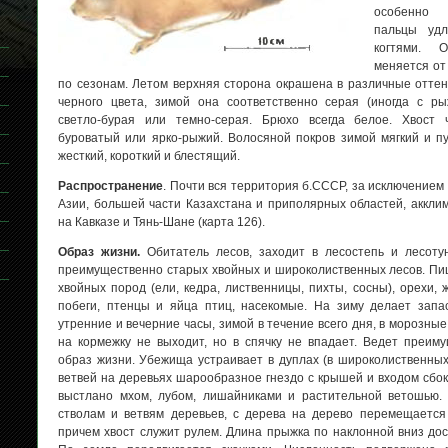
особенно 
пальцы удл
когтями. О
меняется от
по сезонам. Летом верхняя сторона окрашена в различные оттен
черного цвета, зимой она соответственно серая (иногда с рыж
светло-бурая или темно-серая. Брюхо всегда белое. Хвост ч
буроватый или ярко-рыжий. Волосяной покров зимой мягкий и п
жесткий, короткий и блестящий.
Распространение
. Почти вся территория б.СССР, за исключением
Азии, большей части Казахстана и приполярных областей, аккли
на Кавказе и Тянь-Шане (карта 126).
Образ жизни.
Обитатель лесов, заходит в лесостепь и лесоту
преимущественно старых хвойных и широколиственных лесов. Пи
хвойных пород (ели, кедра, лиственницы, пихты, сосны), орехи, ж
побеги, птенцы и яйца птиц, насекомые. На зиму делает запа
утренние и вечерние часы, зимой в течение всего дня, в морозные
на кормежку не выходит, но в спячку не впадает. Ведет преим
образ жизни. Убежища устраивает в дуплах (в широколиственных
ветвей на деревьях шарообразное гнездо с крышей и входом сбоку
выстлано мхом, лубом, лишайниками и растительной ветошью.
стволам и ветвям деревьев, с дерева на дерево перемещаетс
причем хвост служит рулем. Длина прыжка по наклонной вниз до