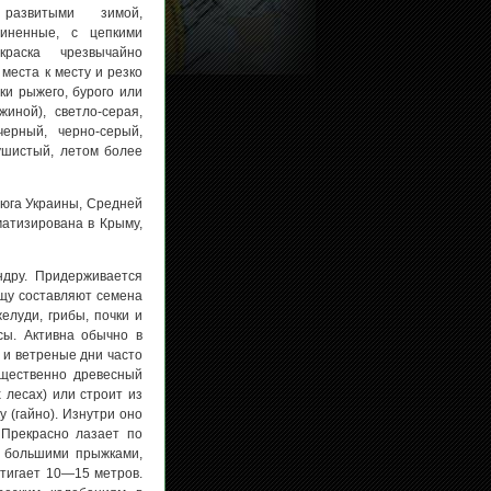
развитыми зимой,
иненные, с цепкими
краска чрезвычайно
 места к месту и резко
ки рыжего, бурого или
иной), светло-серая,
ерный, черно-серый,
ушистый, летом более
 юга Украины, Средней
матизирована в Крыму,
ндру. Придерживается
щу составляют семена
елуди, грибы, почки и
сы. Активна обычно в
 и ветреные дни часто
ущественно древесный
 лесах) или строит из
 (гайно). Изнутри оно
 Прекрасно лазает по
я большими прыжками,
стигает 10—15 метров.