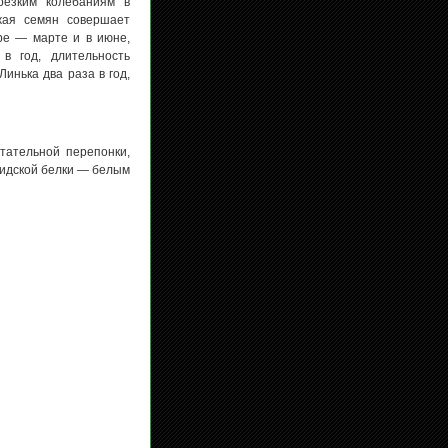
резким колебаниям в
жая семян совершает
ре — марте и в июне,
в год, длительность
инька два раза в год,
тательной перепонки,
сидской белки — белым