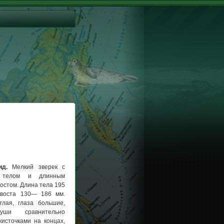
д.
Мелкий зверек с
 телом и длинным
остом. Длина тела 195
воста 130— 186 мм.
глая, глаза большие,
уши сравнительно
кисточками на концах,