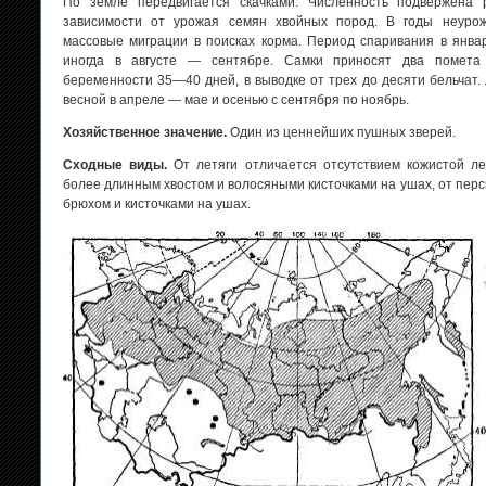
По земле передвигается скачками. Численность подвержена 
зависимости от урожая семян хвойных пород. В годы неуро
массовые миграции в поисках корма. Период спаривания в янва
иногда в августе — сентябре. Самки приносят два помета 
беременности 35—40 дней, в выводке от трех до десяти бельчат. Л
весной в апреле — мае и осенью с сентября по ноябрь.
Хозяйственное значение.
Один из ценнейших пушных зверей.
Сходные виды.
От летяги отличается отсутствием кожистой ле
более длинным хвостом и волосяными кисточками на ушах, от пер
брюхом и кисточками на ушах.