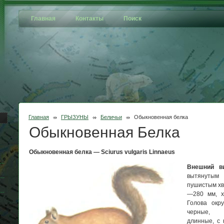
Главная
Контакты
Поиск
Главная
ГРЫЗУНЫ
Беличьи
Обыкновенная белка
Обыкновенная Белка
Обыкновенная белка — Sciurus vulgaris Linnaeus
Внешний ви
вытянутым
пушистым хв
—280 мм, х
Голова окру
черные, 
длинные, с 