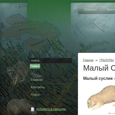
Главная
Конт
Главная
ГРЫЗУНЫ
Малый С
Малый суслик —
Главная
Контакты
Поиск
добавить в закладки