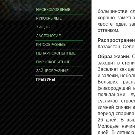
НАСЕКОМОЯДНЫЕ
большинстве сл
хорошо заметна
РУКОКРЫЛЫЕ
хвосте едва за
ХИЩНЫЕ
оттенком.
ЛАСТОНОГИЕ
Распространен
КИТООБРАЗНЫЕ
Казахстан, Севе
НЕПАРНОКОПЫТНЫЕ
Образ жизни.
О
ПАРНОКОПЫТНЫЕ
заходит в степ
Заселяет как це
ЗАЙЦЕОБРАЗНЫЕ
и залежи, небол
ГРЫЗУНЫ
Больших распа
(живородящий мя
тюльпанами, л
сусликов стро
зимней спячки 
период спарива
26 дней. В выв
Молодые начин
дней. В летнюю