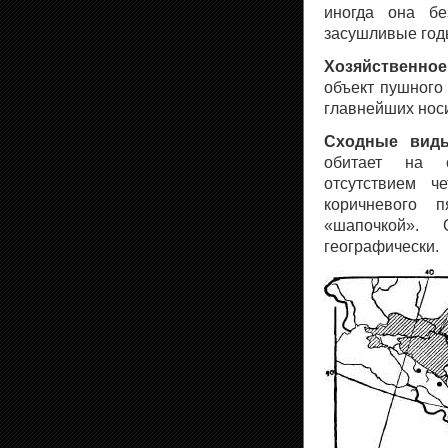
иногда она б
засушливые год
Хозяйственное
объект пушного 
главнейших нос
Сходные виды
обитает на с
отсутствием ч
коричневого 
«шапочкой». 
географически.