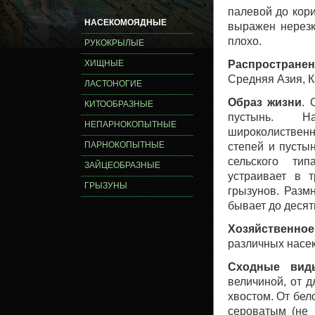
палевой до кори
НАСЕКОМОЯДНЫЕ
выражен нерезк
плохо.
РУКОКРЫЛЫЕ
ХИЩНЫЕ
Распространен
Средняя Азия, К
ЛАСТОНОГИЕ
Образ жизни
. 
КИТООБРАЗНЫЕ
пустынь. Н
НЕПАРНОКОПЫТНЫЕ
широколиственны
ПАРНОКОПЫТНЫЕ
степей и пустын
сельского ти
ЗАЙЦЕОБРАЗНЫЕ
устраивает в 
ГРЫЗУНЫ
грызунов. Разм
бывает до десят
Хозяйственное
различных насе
Сходные вид
величиной, от д
хвостом. От бел
сероватым (не 