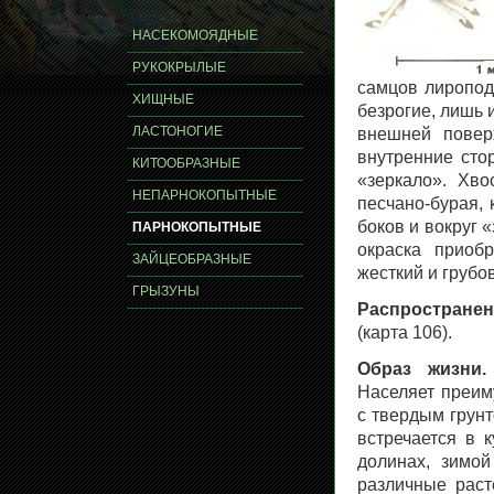
НАСЕКОМОЯДНЫЕ
РУКОКРЫЛЫЕ
самцов лиропод
ХИЩНЫЕ
безрогие, лишь 
ЛАСТОНОГИЕ
внешней поверх
внутренние сто
КИТООБРАЗНЫЕ
«зеркало». Хво
НЕПАРНОКОПЫТНЫЕ
песчано-бурая, 
боков и вокруг 
ПАРНОКОПЫТНЫЕ
окраска приобр
ЗАЙЦЕОБРАЗНЫЕ
жесткий и грубо
ГРЫЗУНЫ
Распространен
(карта 106).
Образ жизни.
Населяет преим
с твердым грунт
встречается в 
долинах, зимо
различные раст