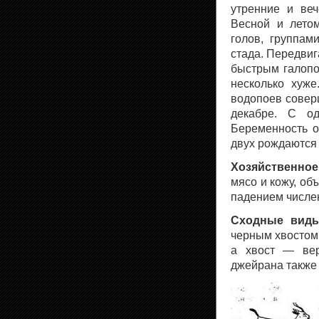
утренние и веч
Весной и лето
голов, группам
стада. Передвиг
быстрым галопо
несколько хуже
водопоев совер
декабре. С о
Беременность о
двух рождаются 
Хозяйственное
мясо и кожу, об
падением числе
Сходные виды
черным хвостом.
а хвост — вер
джейрана также 