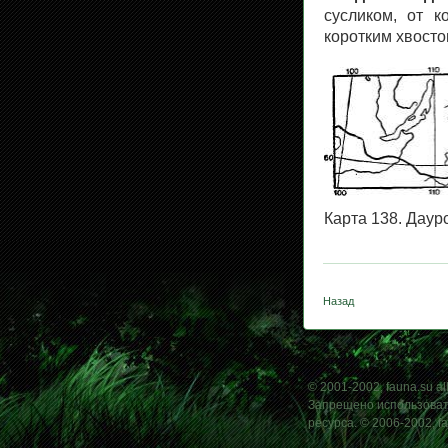
сусликом, от к
коротким хвосто
Карта 138. Даур
Назад
© 2001-2002, fauna.su all
Запрещено использовать
ресурса. © 2006-2002, f