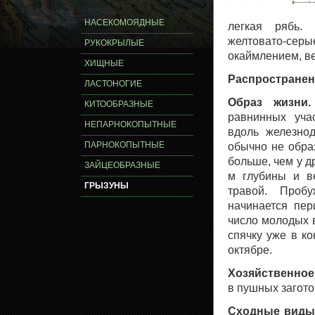
НАСЕКОМОЯДНЫЕ
легкая рябь. 
желтовато-се
РУКОКРЫЛЫЕ
окаймлением, ве
ХИЩНЫЕ
Распространен
ЛАСТОНОГИЕ
Образ жизни.
КИТООБРАЗНЫЕ
равнинных учас
НЕПАРНОКОПЫТНЫЕ
вдоль железно
ПАРНОКОПЫТНЫЕ
обычно не обра
больше, чем у д
ЗАЙЦЕОБРАЗНЫЕ
м глубины и ве
ГРЫЗУНЫ
травой. Проб
начинается пер
число молодых 
спячку уже в к
октябре.
Хозяйственное
в пушных загото
Сходные виды