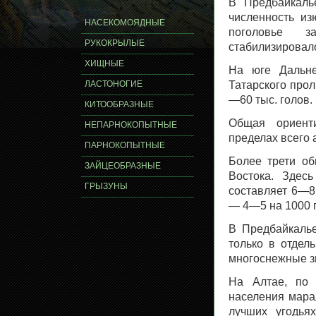
В Предбайкаль
численность и
НАСЕКОМОЯДНЫЕ
поголовье з
РУКОКРЫЛЫЕ
стабилизировало
ХИЩНЫЕ
На юге Дальне
ЛАСТОНОГИЕ
Татарского прол
—60 тыс. голов.
КИТООБРАЗНЫЕ
Общая ориент
НЕПАРНОКОПЫТНЫЕ
пределах всего
ПАРНОКОПЫТНЫЕ
Более трети об
ЗАЙЦЕОБРАЗНЫЕ
Востока. Здес
ГРЫЗУНЫ
составляет 6—8,
— 4—5 на 1000 г
В Предбайкалье
только в отдел
многоснежные з
На Алтае, по 
населения марал
лучших угодья