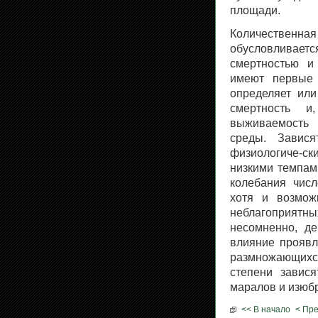
площади.
Количественна
обусловливает
смертностью и
имеют первые 
определяет или
смертность и
выживаемость
среды. Завис
физиологиче-ск
низкими темпам
колебания числ
хотя и возмож
неблагоприятны
несомненно, де
влияние проявля
размножающихся
степени завися
маралов и изюб
<< В начало
< Пр