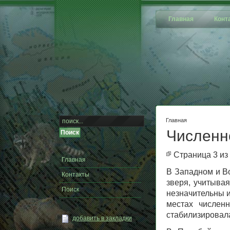
Главная
Конт
Главная
Численн
Страница 3 из
Главная
В Западном и В
Контакты
зверя, учитыва
Поиск
незначительны и
местах числен
стабилизировал
добавить в закладки