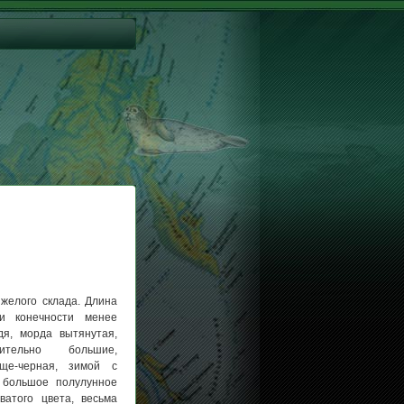
яжелого склада. Длина
и конечности менее
дя, морда вытянутая,
ительно большие,
яще-черная, зимой с
 большое полулунное
ватого цвета, весьма