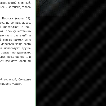
кров густой, длинный,
ее и загривке, голова
 Востока (карта 63).
околиственных лесов.
 (распадков) и рек,
ная, преимущественно
ые части растений), в
В спячке находится с
 деревьев, чаще всего
е использует другие
 лазает по деревьям.
вух, реже одного или
чти все лето, осенняя
ой окраской, большим
з шерсти ушами.