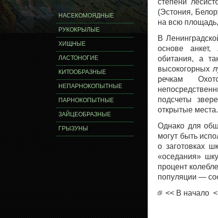
степени лесист
(Эстония, Белор
НАСЕКОМОЯДНЫЕ
на всю площадь,
РУКОКРЫЛЫЕ
В Ленинградско
ХИЩНЫЕ
основе анкет,
ЛАСТОНОГИЕ
обитания, а т
высокогорных л
КИТООБРАЗНЫЕ
речкам Охо
НЕПАРНОКОПЫТНЫЕ
непосредствен
подсчеты звер
ПАРНОКОПЫТНЫЕ
открытые места.
ЗАЙЦЕОБРАЗНЫЕ
Однако для общ
ГРЫЗУНЫ
могут быть испо
о заготовках ш
«оседания» шку
процент колебле
популяции — соо
<< В начало
<