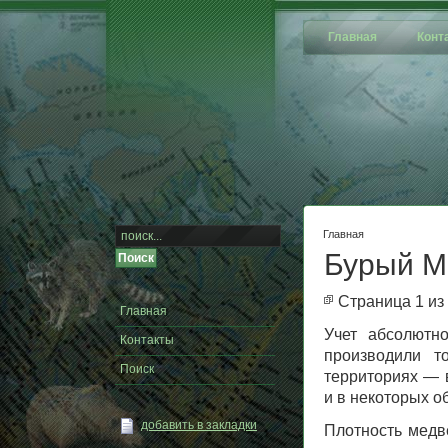
Главная
Конт
Главная
Бурый М
Страница 1 из
Главная
Учет абсолютн
Контакты
производили т
Поиск
территориях — в
и в некоторых о
добавить в закладки
Плотность медве