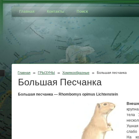
Главная
Контакты
Поиск
Главная
ГРЫЗУНЫ
Хомякообразные
Большая песчанка
Большая Песчанка
Большая песчанка — Rhombomys opimus Lichtenstein
Внеш
крупн
тела 
неско
Ушная
слабо 
На ко