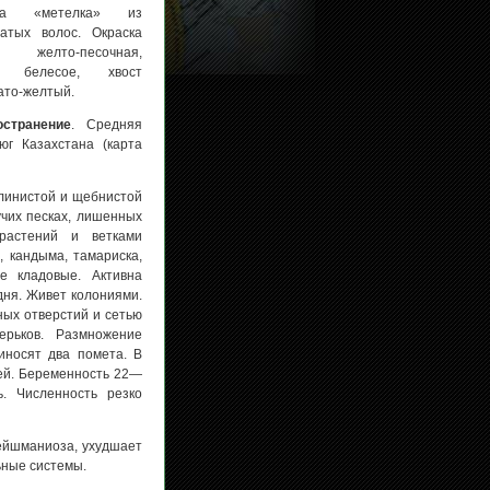
ита «метелка» из
ватых волос. Окраска
а желто-песочная,
о белесое, хвост
ато-желтый.
остранение
. Средняя
юг Казахстана (карта
глинистой и щебнистой
учих песках, лишенных
растений и ветками
, кандыма, тамариска,
е кладовые. Активна
дня. Живет колониями.
ных отверстий и сетью
ерьков. Размножение
иносят два помета. В
ей. Беременность 22—
. Численность резко
ейшманиоза, ухудшает
ьные системы.