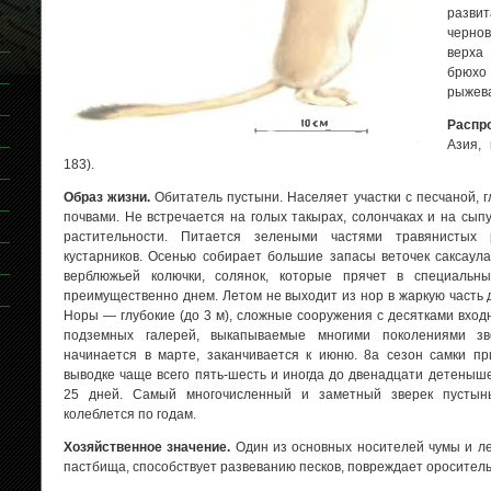
разв
черно
верх
брюх
рыжев
Распр
Азия, 
183).
Образ жизни.
Обитатель пустыни. Населяет участки с песчаной, 
почвами. Не встречается на голых такырах, солончаках и на сып
растительности. Питается зелеными частями травянистых 
кустарников. Осенью собирает большие запасы веточек саксаула
верблюжьей колючки, солянок, которые прячет в специальны
преимущественно днем. Летом не выходит из нор в жаркую часть 
Норы — глубокие (до 3 м), сложные сооружения с десятками вход
подземных галерей, выкапываемые многими поколениями зв
начинается в марте, заканчивается к июню. 8а сезон самки пр
выводке чаще всего пять-шесть и иногда до двенадцати детеныш
25 дней. Самый многочисленный и заметный зверек пустынь
колеблется по годам.
Хозяйственное значение.
Один из основных носителей чумы и л
пастбища, способствует развеванию песков, повреждает оросител