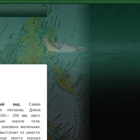
ний вид.
Самая
ая песчанка. Длина
150— 200 мм, хвост
лько короче тела.
 раковина маленькая,
выступает из шерсти.
нце хвоста хорошо